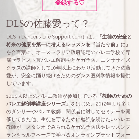
登録する♡
DLSの佐藤愛って？
DLS（Dancer's Life Support.com）は、
「生徒の安全と
将来の健康を第一に考えるレッスンを『当たり前』に」
を合言葉に、オーストラリア政府認定のバレエ学校で専
属セラピスト兼バレエ解剖学とケガ予防、エクササイズ
クラスの講師として10年以上にわたり活動してきた佐藤
愛が、安全に踊り続けるためのダンス医科学情報を提供
しています。
1000人以上のバレエ教師が参加している
「教師のための
バレエ解剖学講座シリーズ」
をはじめ、2012年より多く
のダンサーやバレエ教師、関係者に対してセミナーを開
催してきた他、生徒を守るために勉強を続けたいバレエ
教師が、スタジオでみられるケガの予防法やレッスンプ
ランをセルフペースで学べるオンラインプラットフォー