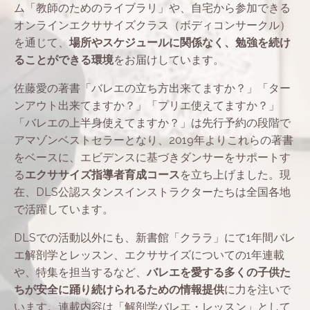
ム「教師のためのライブラリ」や、自宅から参加できる
オンラインエクササイズクラス（ボディコンサークル）
を通じて、
場所やスケジュールに関係なく、勉強を続け
ることができる環境
をお届けしています。
佐藤愛の著書「バレエの立ち方出来てますか？」「ター
ンアウト出来てますか？」「プリエ使えてますか？」
「バレエの上半身使えてますか？」は先行予約の段階で
アマゾンベストセラーとなり、2019年よりこれらの著書
をベースに、エビデンスに基づきダンサーをサポートす
る
エクササイズ指導者育成コース
を立ち上げました。現
在、DLS公認スタンスインストラクターたちは全国各地
で活躍しています。
DLSでの活動以外にも、新書館「クララ」にて1年間バレ
エ解剖学とレッスン、エクササイズについての1年連載
や、特集を担当するなど、
バレエを愛する多くの子供た
ちが安全に踊り続けられるための情報提供
に力を注いで
います。連載内容は「解剖学バレエ・レッスン」として